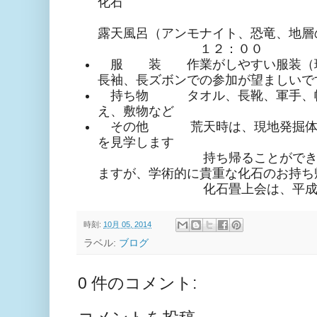
化石
・平成
露天風呂（アンモナイト、恐竜、地層
１２：００
服 装 作業がしやすい服装（現
長袖、長ズボンでの参加が望ましいで
持ち物 タオル、長靴、軍手、帽
え、敷物など
その他 荒天時は、現地発掘体験
を見学します
持ち帰ることができる化石
ますが、学術的に貴重な化石のお持ち
化石畳上会は、平成の湯
時刻:
10月 05, 2014
ラベル:
ブログ
0 件のコメント: