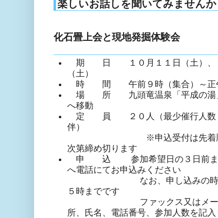
楽しいお話しを聞いてみませんか
化石畳上会と現地発掘体験会
期 日 １０月１１日（土）、１
（土）
時 間 午前９時（集合）～正
場 所 九頭竜温泉「平成の湯」
へ移動
定 員 ２０人（最少催行人数５
伴）
※申込受付は先着順としま
次第締め切ります
申 込 参加希望日の３日前まで
へ電話にてお申込みください
なお、申し込みの時間は平
５時までです
ファックス又はメールでお
所、氏名、電話番号、参加人数を記入